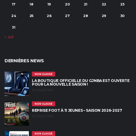
17
18
19
20
21
22
23
24
25
26
27
28
29
30
31
« Juil
DERNIÈRES NEWS
NON CLASSÉ
LA BOUTIQUE OFFICIELLE DU GJNBA EST OUVERTE
POUR LA NOUVELLE SAISON !
30 JUILLET 2026
NON CLASSÉ
REPRISE FOOT À 11 JEUNES – SAISON 2026-2027
21 JUILLET 2026
NON CLASSÉ