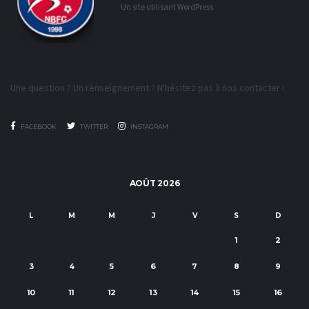
Un site utilisant WordPress
Une question ? Un renseignement ? N'hésitez pas à nos contacter !
FACEBOOK
TWITTER
INSTAGRAM
AOÛT 2026
L
M
M
J
V
S
D
1
2
3
4
5
6
7
8
9
10
11
12
13
14
15
16