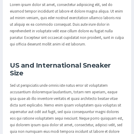
Lorem ipsum dolor sit amet, consectetur adipisicing elit, sed do
eiusmod tempor incididunt ut labore et dolore magna aliqua. Ut enim
ad minim veniam, quis eder nostrud exercitation ullamco laboris nisi
ut aliquip ex ea commodo consequat. Duis aute irure dolor in
reprehenderit in voluptate velit esse cillum dolore eu fugiat nulla
pariatur. Excepteur sint occaecat cupidatat non proident, sunt in culpa
qui officia deserunt mollit anim id est laborum.
US and International Sneaker
Size
Sed ut perspiciatis unde omnis iste natus error sit voluptatem
accusantium doloremque laudantium, totam rem aperiam, eaque
ipsa quae ab illo inventore veritatis et quasi architecto beatae vitae
dicta sunt explicabo. Nemo enim ipsam voluptatem quia voluptas sit
aspernatur aut odit aut fugit, sed quia consequuntur magni dolores
eos qui ratione voluptatem sequi nesciunt. Neque porro quisquam est,
qui dolorem ipsum quia dolor sit amet, consectetur, adipisci velit, sed
quia non numquam eius modi tempora incidunt ut labore et dolore