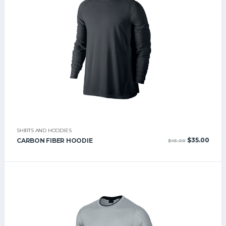
SHIRTS AND HOODIES
Le
Le
$
35.00
CARBON FIBER HOODIE
$
45.00
prix
prix
initial
actu
était :
est :
$45.00.
$35.0