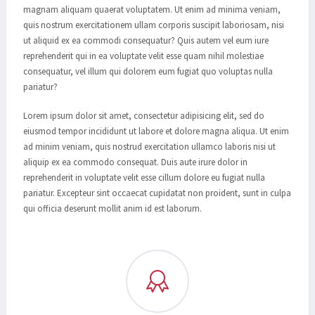
magnam aliquam quaerat voluptatem. Ut enim ad minima veniam,
quis nostrum exercitationem ullam corporis suscipit laboriosam, nisi
ut aliquid ex ea commodi consequatur? Quis autem vel eum iure
reprehenderit qui in ea voluptate velit esse quam nihil molestiae
consequatur, vel illum qui dolorem eum fugiat quo voluptas nulla
pariatur?
Lorem ipsum dolor sit amet, consectetur adipisicing elit, sed do
eiusmod tempor incididunt ut labore et dolore magna aliqua. Ut enim
ad minim veniam, quis nostrud exercitation ullamco laboris nisi ut
aliquip ex ea commodo consequat. Duis aute irure dolor in
reprehenderit in voluptate velit esse cillum dolore eu fugiat nulla
pariatur. Excepteur sint occaecat cupidatat non proident, sunt in culpa
qui officia deserunt mollit anim id est laborum.