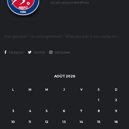
Un site utilisant WordPress
Une question ? Un renseignement ? N'hésitez pas à nos contacter !
FACEBOOK
TWITTER
INSTAGRAM
AOÛT 2026
L
M
M
J
V
S
D
1
2
3
4
5
6
7
8
9
10
11
12
13
14
15
16