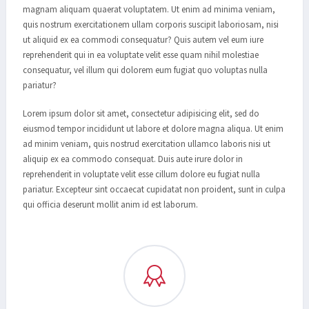
magnam aliquam quaerat voluptatem. Ut enim ad minima veniam,
quis nostrum exercitationem ullam corporis suscipit laboriosam, nisi
ut aliquid ex ea commodi consequatur? Quis autem vel eum iure
reprehenderit qui in ea voluptate velit esse quam nihil molestiae
consequatur, vel illum qui dolorem eum fugiat quo voluptas nulla
pariatur?
Lorem ipsum dolor sit amet, consectetur adipisicing elit, sed do
eiusmod tempor incididunt ut labore et dolore magna aliqua. Ut enim
ad minim veniam, quis nostrud exercitation ullamco laboris nisi ut
aliquip ex ea commodo consequat. Duis aute irure dolor in
reprehenderit in voluptate velit esse cillum dolore eu fugiat nulla
pariatur. Excepteur sint occaecat cupidatat non proident, sunt in culpa
qui officia deserunt mollit anim id est laborum.