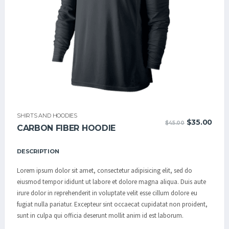
C/
SHIRTS AND HOODIES
LE
LE
$
35.00
$
45.00
CARBON FIBER HOODIE
PRIX
PRIX
INITIAL
ACT
ÉTAIT :
EST 
DESCRIPTION
$45.00.
$35.
Lorem ipsum dolor sit amet, consectetur adipisicing elit, sed do
eiusmod tempor ididunt ut labore et dolore magna aliqua. Duis aute
irure dolor in reprehenderit in voluptate velit esse cillum dolore eu
fugiat nulla pariatur. Excepteur sint occaecat cupidatat non proident,
sunt in culpa qui officia deserunt mollit anim id est laborum.