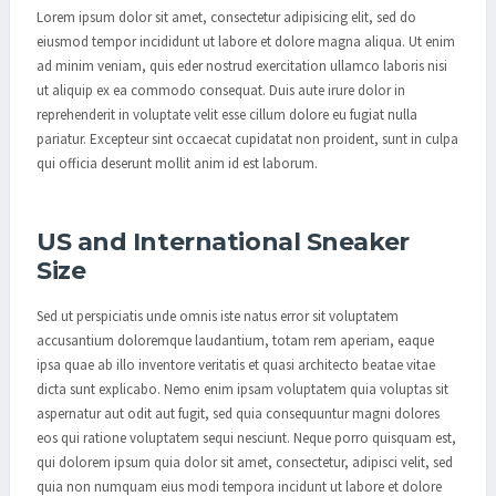
Lorem ipsum dolor sit amet, consectetur adipisicing elit, sed do
eiusmod tempor incididunt ut labore et dolore magna aliqua. Ut enim
ad minim veniam, quis eder nostrud exercitation ullamco laboris nisi
ut aliquip ex ea commodo consequat. Duis aute irure dolor in
reprehenderit in voluptate velit esse cillum dolore eu fugiat nulla
pariatur. Excepteur sint occaecat cupidatat non proident, sunt in culpa
qui officia deserunt mollit anim id est laborum.
US and International Sneaker
Size
Sed ut perspiciatis unde omnis iste natus error sit voluptatem
accusantium doloremque laudantium, totam rem aperiam, eaque
ipsa quae ab illo inventore veritatis et quasi architecto beatae vitae
dicta sunt explicabo. Nemo enim ipsam voluptatem quia voluptas sit
aspernatur aut odit aut fugit, sed quia consequuntur magni dolores
eos qui ratione voluptatem sequi nesciunt. Neque porro quisquam est,
qui dolorem ipsum quia dolor sit amet, consectetur, adipisci velit, sed
quia non numquam eius modi tempora incidunt ut labore et dolore