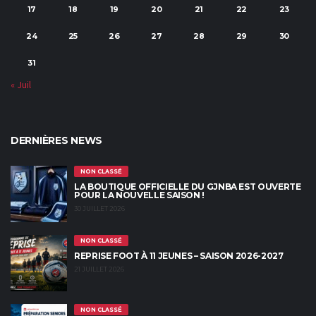
17
18
19
20
21
22
23
24
25
26
27
28
29
30
31
« Juil
DERNIÈRES NEWS
NON CLASSÉ
LA BOUTIQUE OFFICIELLE DU GJNBA EST OUVERTE
POUR LA NOUVELLE SAISON !
30 JUILLET 2026
NON CLASSÉ
REPRISE FOOT À 11 JEUNES – SAISON 2026-2027
21 JUILLET 2026
NON CLASSÉ