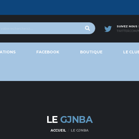
SUIVEZ NOUS
TWITTER.COM/
ATIONS
FACEBOOK
BOUTIQUE
LE CLU
LE
GJNBA
ACCUEIL
LE GJNBA