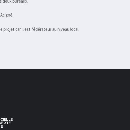
des deux bureaux.
 Acigné.
projet car il est fédérateur au niveau local.
CIELLE
VERTE
LE