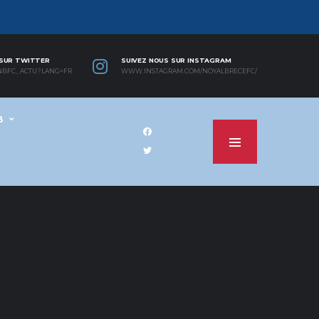
 SUR TWITTER
SUIVEZ NOUS SUR INSTAGRAM
NBFC_ACTU?LANG=FR
WWW.INSTAGRAM.COM/NOYALBRECEFC/
B