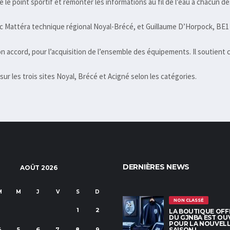
re le point sportif et remonter les informations au fil de l’eau à chacun 
c Mattéra technique régional Noyal-Brécé, et Guillaume D’Horpock, BE1
accord, pour l’acquisition de l’ensemble des équipements. Il soutient ce 
ur les trois sites Noyal, Brécé et Acigné selon les catégories.
DERNIÈRES NEWS
AOÛT 2026
M
M
J
V
S
D
NON CLASSÉ
1
2
LA BOUTIQUE OFFI
DU GJNBA EST OU
POUR LA NOUVEL
4
5
6
7
8
9
SAISON !