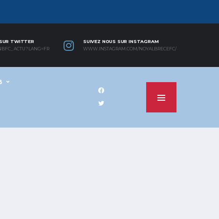
 SUR TWITTER
SUIVEZ NOUS SUR INSTAGRAM
NBFC_ACTU?LANG=FR
WWW.INSTAGRAM.COM/NOYALBRECEFC/
B