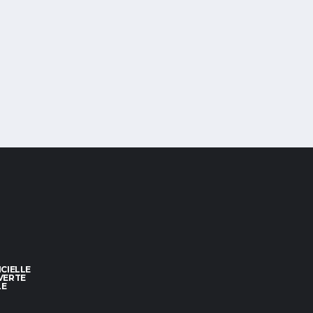
CIELLE
VERTE
LE