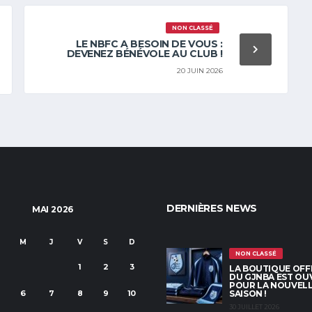
NON CLASSÉ
LE NBFC A BESOIN DE VOUS :
DEVENEZ BÉNÉVOLE AU CLUB !
20 JUIN 2026
DERNIÈRES NEWS
MAI 2026
M
M
J
V
S
D
NON CLASSÉ
1
2
3
LA BOUTIQUE OFFI
DU GJNBA EST OU
POUR LA NOUVEL
6
7
8
9
10
SAISON !
30 JUILLET 2026