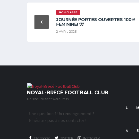
NON CLASSÉ
JOURNÉE PORTES OUVERTES 100%
FÉMININE!
2 AVRIL 2026
NOYAL-BRÉCÉ FOOTBALL CLUB
Un site utilisant WordPress
L
Une question ? Un renseignement ?
N'hésitez pas à nos contacter !
4
5
FACEBOOK
TWITTER
INSTAGRAM