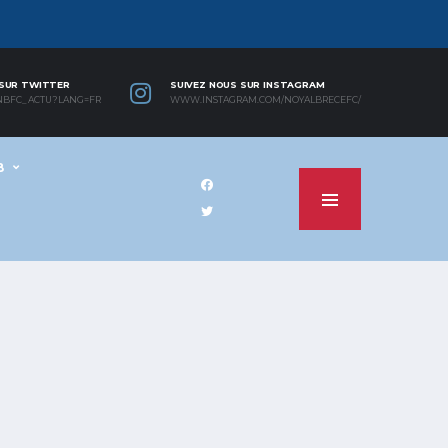
 SUR TWITTER
SUIVEZ NOUS SUR INSTAGRAM
NBFC_ACTU?LANG=FR
WWW.INSTAGRAM.COM/NOYALBRECEFC/
B