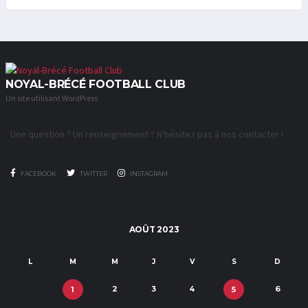
NOYAL-BRÉCÉ FOOTBALL CLUB
Un site utilisant WordPress
Une question ? Un renseignement ? N'hésitez pas à nos contacter !
FACEBOOK
TWITTER
INSTAGRAM
AOÛT 2023
L
M
M
J
V
S
D
2
3
4
6
1
5