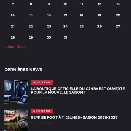
7
8
9
10
11
12
13
14
15
16
17
18
19
20
21
22
23
24
25
26
27
28
29
30
31
« Juin
Nov »
DERNIÈRES NEWS
NON CLASSÉ
LA BOUTIQUE OFFICIELLE DU GJNBA EST OUVERTE
POUR LA NOUVELLE SAISON !
30 JUILLET 2026
NON CLASSÉ
REPRISE FOOT À 11 JEUNES – SAISON 2026-2027
21 JUILLET 2026