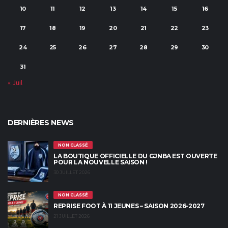
10
11
12
13
14
15
16
17
18
19
20
21
22
23
24
25
26
27
28
29
30
31
« Juil
DERNIÈRES NEWS
NON CLASSÉ
LA BOUTIQUE OFFICIELLE DU GJNBA EST OUVERTE
POUR LA NOUVELLE SAISON !
30 JUILLET 2026
NON CLASSÉ
REPRISE FOOT À 11 JEUNES – SAISON 2026-2027
21 JUILLET 2026