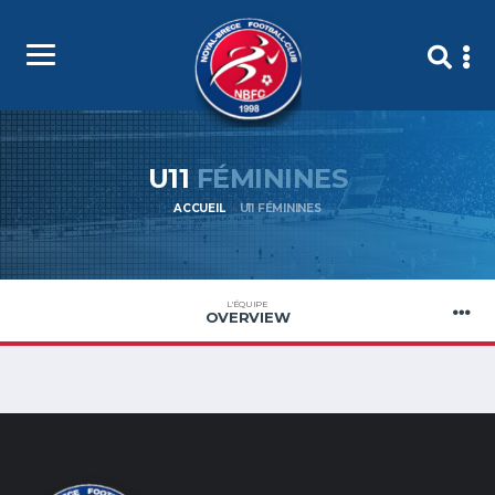
U11
FÉMININES
ACCUEIL
U11 FÉMININES
L'ÉQUIPE
OVERVIEW