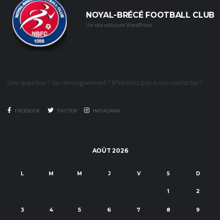
NOYAL-BRÉCÉ FOOTBALL CLUB
Un site utilisant WordPress
Une question ? Un renseignement ? N'hésitez pas à nos contacter !
C/
FACEBOOK
TWITTER
INSTAGRAM
AOÛT 2026
L
M
M
J
V
S
D
1
2
3
4
5
6
7
8
9