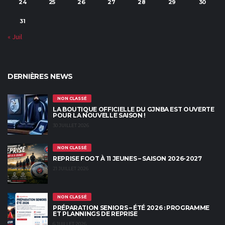
24
25
26
27
28
29
30
31
« Juil
DERNIÈRES NEWS
NON CLASSÉ
LA BOUTIQUE OFFICIELLE DU GJNBA EST OUVERTE
POUR LA NOUVELLE SAISON !
30 JUILLET 2026
NON CLASSÉ
REPRISE FOOT À 11 JEUNES – SAISON 2026-2027
21 JUILLET 2026
NON CLASSÉ
PRÉPARATION SENIORS – ÉTÉ 2026 : PROGRAMME
ET PLANNINGS DE REPRISE
6 JUILLET 2026