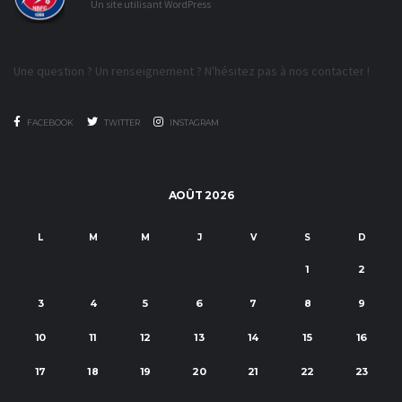
Un site utilisant WordPress
Une question ? Un renseignement ? N'hésitez pas à nos contacter !
FACEBOOK
TWITTER
INSTAGRAM
AOÛT 2026
L
M
M
J
V
S
D
1
2
3
4
5
6
7
8
9
10
11
12
13
14
15
16
17
18
19
20
21
22
23