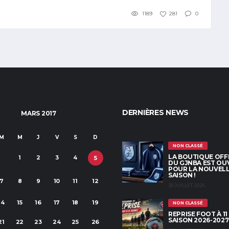
1189
281
0
DERNIÈRES NEWS
MARS 2017
M
M
J
V
S
D
NON CLASSÉ
LA BOUTIQUE OFFI
1
2
3
4
5
DU GJNBA EST OU
POUR LA NOUVEL
SAISON !
7
8
9
10
11
12
30 JUILLET 2026
14
15
16
17
18
19
NON CLASSÉ
REPRISE FOOT À 11
SAISON 2026-2027
21
22
23
24
25
26