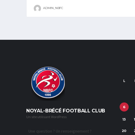
ADMIN_NBFC
L
6
NOYAL-BRÉCÉ FOOTBALL CLUB
Un site utilisant WordPress
13
Une question ? Un renseignement ?
20