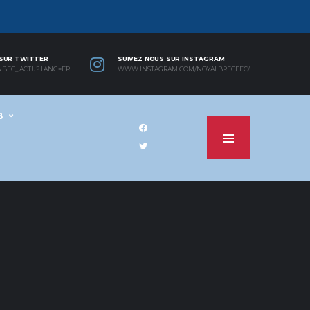
 SUR TWITTER
SUIVEZ NOUS SUR INSTAGRAM
NBFC_ACTU?LANG=FR
WWW.INSTAGRAM.COM/NOYALBRECEFC/
B