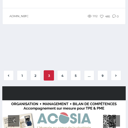
ADMIN_NBFC
1112
485
0
1
2
3
4
5
…
9