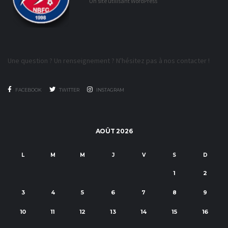
Un site utilisant WordPress
Une question ? Un renseignement ? N'hésitez pas à nos contacter !
FACEBOOK
TWITTER
INSTAGRAM
AOÛT 2026
L
M
M
J
V
S
D
1
2
3
4
5
6
7
8
9
10
11
12
13
14
15
16