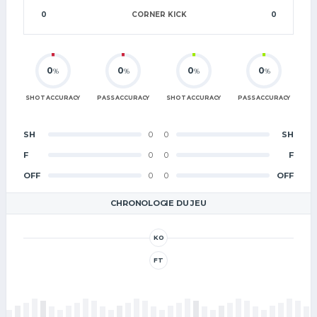
0
CORNER KICK
0
0
0
0
0
%
%
%
%
SHOT ACCURACY
PASS ACCURACY
SHOT ACCURACY
PASS ACCURACY
SH
0
0
SH
F
0
0
F
OFF
0
0
OFF
CHRONOLOGIE DU JEU
KO
FT