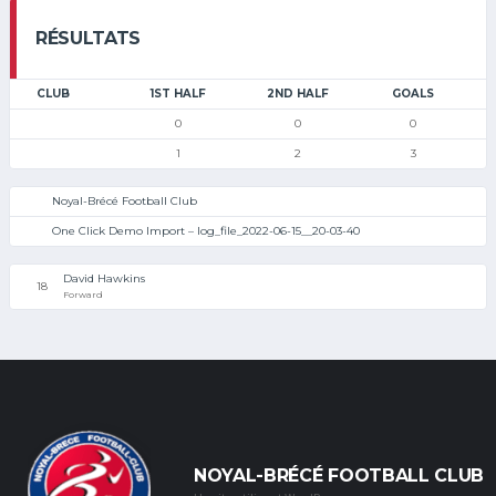
RÉSULTATS
CLUB
1ST HALF
2ND HALF
GOALS
0
0
0
1
2
3
Noyal-Brécé Football Club
One Click Demo Import – log_file_2022-06-15__20-03-40
David Hawkins
18
Forward
NOYAL-BRÉCÉ FOOTBALL CLUB