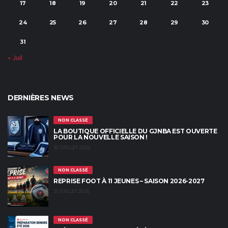
17
18
19
20
21
22
23
24
25
26
27
28
29
30
31
« Juil
DERNIÈRES NEWS
NON CLASSÉ
LA BOUTIQUE OFFICIELLE DU GJNBA EST OUVERTE
POUR LA NOUVELLE SAISON !
30 JUILLET 2026
NON CLASSÉ
REPRISE FOOT À 11 JEUNES – SAISON 2026-2027
21 JUILLET 2026
NON CLASSÉ