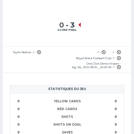
0
-
3
SCORE FINAL
C/
Taylor Redner - 1
- 1
- 1
Noyal-Brécé Football Club - 1
One Click Demo Import –
log_file_2022-06-15__20-03-40 - 1
STATISTIQUES DU JEU
0
YELLOW CARDS
0
0
RED CARDS
0
0
SHOTS
0
0
SHOTS ON GOAL
0
0
SAVES
0