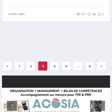
ADMIN_NBFC
1112
485
0
1
2
3
4
5
…
9