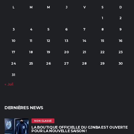
L
M
M
J
V
S
D
1
2
3
4
5
6
7
8
9
10
11
12
13
14
15
16
17
18
19
20
21
22
23
24
25
26
27
28
29
30
31
« Juil
DERNIÈRES NEWS
NON CLASSÉ
LA BOUTIQUE OFFICIELLE DU GJNBA EST OUVERTE
POUR LA NOUVELLE SAISON !