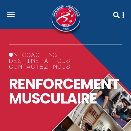
U
n
c
o
a
c
h
i
n
g
d
e
s
t
i
n
é
à
t
o
u
s
c
o
n
t
a
c
t
e
z
n
o
u
s
R
E
N
F
O
R
C
E
M
E
N
T
M
U
S
C
U
L
A
I
R
E