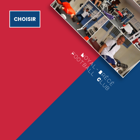
CHOISIR
F
N
C/
o
o
o
y
t
a
b
l
a
-
l
B
l
r
é
C
c
l
é
u
b