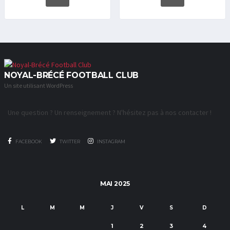
NOYAL-BRÉCÉ FOOTBALL CLUB
Un site utilisant WordPress
Une question ? Un renseignement ? N'hésitez pas à nos contacter !
FACEBOOK
TWITTER
INSTAGRAM
MAI 2025
L
M
M
J
V
S
D
1
2
3
4