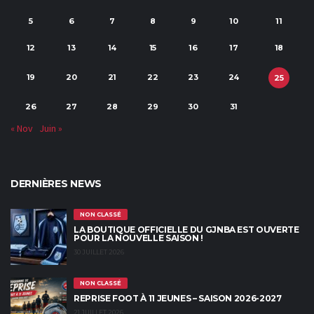
5
6
7
8
9
10
11
12
13
14
15
16
17
18
19
20
21
22
23
24
25
26
27
28
29
30
31
« Nov
Juin »
DERNIÈRES NEWS
NON CLASSÉ
LA BOUTIQUE OFFICIELLE DU GJNBA EST OUVERTE
POUR LA NOUVELLE SAISON !
30 JUILLET 2026
NON CLASSÉ
REPRISE FOOT À 11 JEUNES – SAISON 2026-2027
21 JUILLET 2026