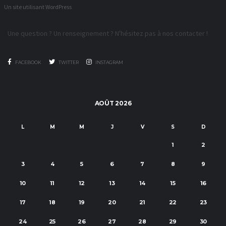
Un site utilisant WordPress
Une question ? Un renseignement ? N'hésitez pas à nos contacter !
FACEBOOK
TWITTER
INSTAGRAM
C/
AOÛT 2026
L
M
M
J
V
S
D
1
2
3
4
5
6
7
8
9
10
11
12
13
14
15
16
17
18
19
20
21
22
23
24
25
26
27
28
29
30