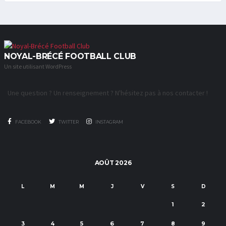
NOYAL-BRÉCÉ FOOTBALL CLUB
Un site utilisant WordPress
C/
Une question ? Un renseignement ? N'hésitez pas à nos contacter !
FACEBOOK
TWITTER
INSTAGRAM
AOÛT 2026
L
M
M
J
V
S
D
1
2
3
4
5
6
7
8
9