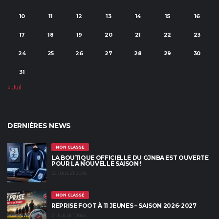
10
11
12
13
14
15
16
17
18
19
20
21
22
23
24
25
26
27
28
29
30
31
« Juil
DERNIÈRES NEWS
NON CLASSÉ
LA BOUTIQUE OFFICIELLE DU GJNBA EST OUVERTE
POUR LA NOUVELLE SAISON !
30 JUILLET 2026
NON CLASSÉ
REPRISE FOOT À 11 JEUNES – SAISON 2026-2027
21 JUILLET 2026